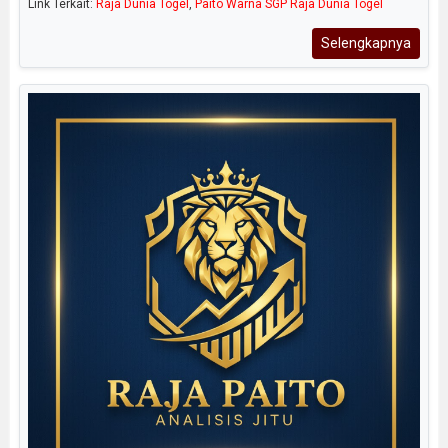
Link Terkait:
Raja Dunia Togel
,
Paito Warna SGP Raja Dunia Togel
Selengkapnya