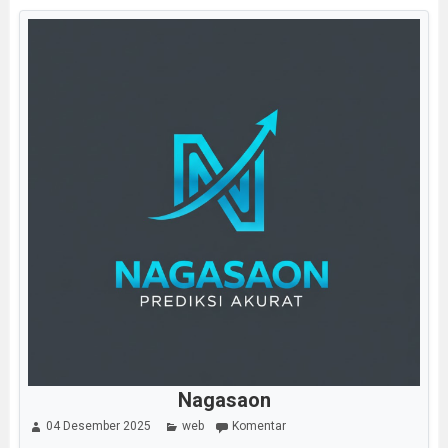
Nagasaon
04 Desember 2025
web
Komentar