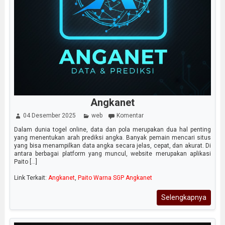
Angkanet
04 Desember 2025
web
Komentar
Dalam dunia togel online, data dan pola merupakan dua hal penting
yang menentukan arah prediksi angka. Banyak pemain mencari situs
yang bisa menampilkan data angka secara jelas, cepat, dan akurat. Di
antara berbagai platform yang muncul, website merupakan aplikasi
Paito [...]
Link Terkait:
Angkanet
,
Paito Warna SGP Angkanet
Selengkapnya