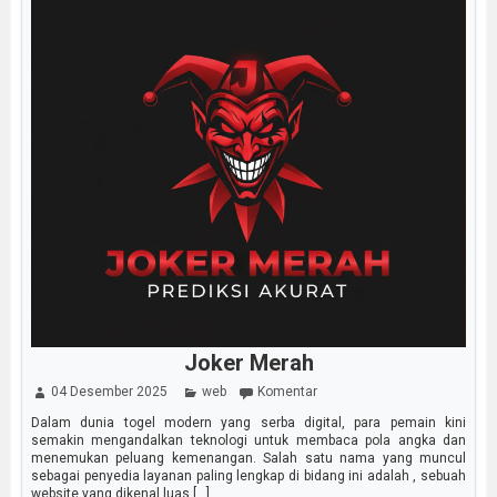
Joker Merah
04 Desember 2025
web
Komentar
Dalam dunia togel modern yang serba digital, para pemain kini
semakin mengandalkan teknologi untuk membaca pola angka dan
menemukan peluang kemenangan. Salah satu nama yang muncul
sebagai penyedia layanan paling lengkap di bidang ini adalah , sebuah
website yang dikenal luas [...]