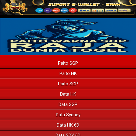
Paito SGP
Paito HK
Paito SGP
Data HK
Data SGP
Data Sydney
Data HK 6D
Data SDY 6D