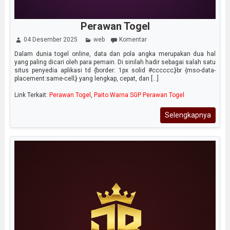
Perawan Togel
04 Desember 2025
web
Komentar
Dalam dunia togel online, data dan pola angka merupakan dua hal
yang paling dicari oleh para pemain. Di sinilah hadir sebagai salah satu
situs penyedia aplikasi td {border: 1px solid #cccccc;}br {mso-data-
placement:same-cell;} yang lengkap, cepat, dan [...]
Link Terkait:
Perawan Togel
,
Paito Warna SGP Perawan Togel
Selengkapnya