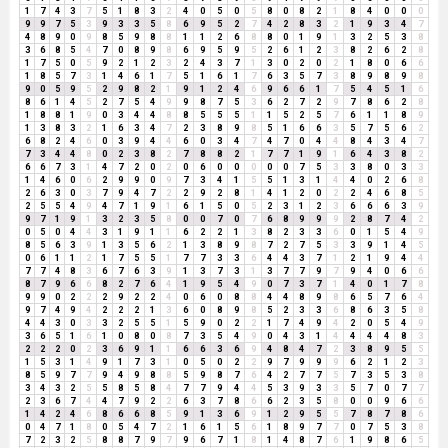
1
7
4
3
7
5
1
8
3
2
4
0
5
0
5
8
0
8
2
1
8
4
0
0
0
9
9
7
5
3
9
3
3
5
8
6
9
5
2
7
4
2
8
3
2
1
9
3
4
7
4
8
9
0
9
8
5
9
8
8
1
1
2
6
8
8
0
1
9
1
3
2
5
3
8
3
6
8
5
4
7
0
8
9
8
6
9
5
9
5
2
6
1
2
3
8
2
6
2
8
1
7
5
0
5
9
2
1
2
3
2
4
3
7
1
3
0
2
0
2
1
8
0
6
6
1
8
5
7
3
1
4
6
1
7
5
1
6
1
7
6
3
5
7
3
8
9
8
9
8
9
0
5
9
5
2
9
8
2
1
9
1
2
4
6
9
6
6
1
7
5
4
5
1
6
8
6
1
4
5
2
7
5
4
9
9
8
7
5
3
6
2
7
2
9
7
8
6
2
8
1
8
8
1
9
0
3
4
4
8
8
5
5
5
1
1
5
2
5
7
6
1
1
8
9
1
3
8
3
2
1
6
3
4
7
2
3
8
9
8
5
1
6
6
3
5
7
5
6
2
6
8
2
4
6
0
3
9
4
4
6
0
3
4
7
4
7
0
4
4
8
4
3
4
7
7
3
4
4
8
0
2
3
8
2
7
8
8
2
1
7
7
1
9
1
6
4
3
8
2
6
6
7
3
1
4
7
2
0
2
0
6
0
0
0
0
0
7
5
3
3
8
0
3
3
1
4
6
0
6
2
9
9
0
9
7
3
4
1
5
5
1
3
1
4
4
0
2
6
8
2
6
3
0
3
7
9
4
7
2
2
9
2
8
1
4
1
2
0
2
2
4
6
8
5
2
5
5
4
9
4
7
1
9
1
6
1
5
0
5
2
3
1
2
3
6
6
6
3
9
9
7
1
9
1
3
2
3
5
8
0
0
7
0
7
6
8
9
9
9
2
8
7
4
2
0
5
0
4
4
3
1
9
1
1
6
2
2
1
3
8
2
3
3
6
0
1
5
4
9
8
5
6
3
9
1
3
5
6
2
1
3
8
9
8
7
2
7
5
3
3
9
1
4
5
0
6
1
1
2
1
7
5
5
1
7
7
3
3
6
4
4
3
7
1
2
1
9
4
4
7
7
4
8
3
6
7
6
3
9
1
3
7
3
1
3
7
7
9
7
9
4
0
6
6
8
7
9
6
6
8
2
7
6
4
1
9
5
4
9
0
7
3
7
1
4
0
1
7
8
9
9
0
2
2
2
9
2
2
4
0
6
0
8
8
4
4
8
9
8
6
5
7
6
4
9
7
4
9
4
2
2
2
1
3
6
0
8
9
8
5
2
3
3
6
8
6
3
5
8
4
4
3
0
3
3
2
5
5
1
5
9
0
2
2
1
7
4
9
4
2
0
5
4
9
3
6
5
1
6
1
0
8
0
8
7
3
5
4
9
0
4
3
1
4
4
4
4
8
3
2
2
2
0
2
3
6
9
1
1
6
6
3
6
9
4
8
4
7
2
3
8
9
5
5
1
5
3
1
4
9
1
7
3
1
0
5
0
2
2
9
7
9
9
9
6
2
1
2
3
8
5
9
7
7
9
4
9
8
8
5
9
8
7
6
4
2
7
7
5
7
3
5
3
8
3
4
3
2
5
5
8
5
8
4
7
7
9
4
4
5
3
9
3
3
5
7
0
7
7
2
3
6
7
4
4
7
9
2
2
6
3
7
8
6
6
2
3
5
8
0
0
9
6
6
1
4
2
4
6
8
6
6
8
5
9
1
3
6
9
1
2
9
5
5
7
8
7
8
6
0
4
7
1
8
0
5
4
7
2
1
6
1
5
6
1
8
9
7
7
0
7
5
3
8
7
2
3
2
5
8
8
7
9
7
9
6
7
1
8
1
4
8
7
6
1
9
8
6
5