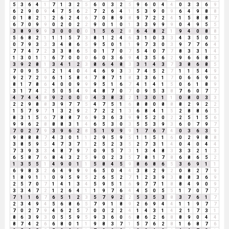
5
3
6
4
1
7
1
3
2
5
6
0
3
2
5
9
6
0
4
4
0
3
3
6
9
6
2
9
0
9
4
7
5
6
2
7
2
6
4
1
5
3
9
0
9
6
4
9
8
8
0
1
8
2
1
2
6
2
4
6
7
0
8
9
8
9
7
2
2
4
1
5
8
8
7
6
7
0
9
9
0
2
0
2
2
9
0
1
0
1
3
3
9
9
9
0
4
9
5
5
3
8
9
9
9
3
0
0
0
0
1
5
6
2
8
6
4
8
2
1
9
4
0
8
8
5
6
8
2
1
1
1
5
7
3
8
1
2
4
6
3
1
0
3
3
4
3
5
0
5
0
7
9
3
3
3
4
8
6
5
9
5
0
1
1
9
7
3
0
3
9
7
7
6
4
7
7
4
7
2
3
3
8
6
5
0
1
7
0
7
5
4
0
7
7
8
3
3
1
4
1
3
0
1
1
6
7
0
0
0
6
0
3
6
9
4
3
5
6
2
9
6
6
8
5
3
9
2
8
1
3
4
1
2
3
8
6
4
8
3
3
1
4
3
7
3
8
6
8
5
7
0
9
5
5
2
1
4
0
4
4
6
9
3
3
7
4
5
2
7
1
1
5
4
9
9
2
7
2
9
6
1
5
8
4
7
8
7
1
8
3
3
6
1
7
0
6
6
9
6
8
1
7
8
6
4
0
0
9
9
9
5
1
6
7
4
1
4
1
5
0
6
1
8
9
3
1
7
4
2
5
0
5
4
9
4
8
7
0
7
0
9
5
3
8
7
6
0
7
7
4
7
4
4
8
9
2
0
0
0
4
3
8
3
2
1
3
0
1
1
0
8
0
3
3
2
2
9
8
8
3
9
7
7
5
4
7
5
1
6
8
8
0
8
8
8
2
9
2
2
1
5
7
9
7
1
3
2
9
2
7
2
2
1
3
6
8
4
1
5
2
8
8
6
5
8
3
1
5
6
7
8
8
7
6
9
3
6
3
9
9
5
2
0
2
2
5
1
5
6
9
9
6
2
8
8
8
3
1
4
6
5
3
0
3
5
5
3
9
3
6
0
7
9
7
7
0
2
7
9
3
9
6
2
8
5
1
9
9
9
1
7
6
7
4
0
3
6
3
9
9
8
8
8
7
4
3
0
1
1
2
9
5
9
5
1
1
5
1
6
0
2
9
8
8
3
8
5
9
5
4
7
3
7
1
2
5
2
3
5
2
7
3
1
4
0
4
0
4
4
7
3
9
3
3
4
8
7
9
7
0
9
5
7
3
1
3
4
8
3
3
3
2
1
3
6
5
8
7
6
8
4
3
2
5
9
0
2
3
5
7
8
1
7
8
6
8
6
5
2
1
3
5
5
1
4
9
0
1
1
5
8
4
5
9
8
6
8
6
5
3
6
9
1
1
6
9
8
3
2
6
4
9
9
9
6
5
0
4
4
3
8
2
9
2
0
8
2
7
9
1
8
9
1
1
0
9
5
9
5
2
6
5
2
7
1
2
3
9
3
8
8
3
6
9
2
5
7
0
7
1
4
1
3
4
5
9
5
1
6
9
7
7
1
8
8
4
9
0
9
3
3
4
7
2
1
2
6
4
1
1
9
7
6
4
4
5
0
5
5
1
7
0
7
7
7
1
1
6
7
6
5
1
2
3
5
7
9
2
2
5
3
5
3
8
3
7
6
1
7
2
3
4
9
4
5
6
8
6
5
7
9
1
8
9
2
6
9
4
4
1
1
9
7
7
7
0
2
7
9
4
6
2
5
7
0
0
2
2
4
1
4
3
1
4
2
1
7
3
1
8
6
3
9
3
0
5
5
9
5
9
3
6
0
6
8
6
2
6
8
8
9
0
4
4
8
7
4
2
6
6
8
0
1
1
9
8
3
7
1
5
7
6
2
8
1
6
8
7
6