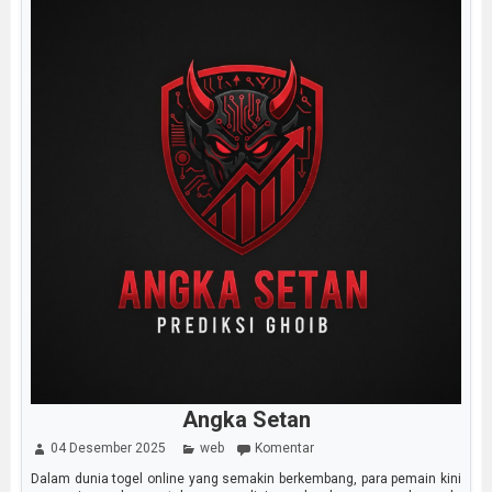
Angka Setan
04 Desember 2025
web
Komentar
Dalam dunia togel online yang semakin berkembang, para pemain kini